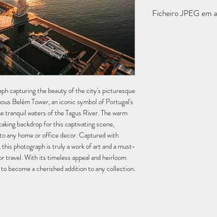
Ficheiro JPEG em al
Propriedade e Direitos 
Todas as Fotografias sã
autorais das Fotografi
adquirente concorda em 
propriedade das Fotogra
direito de utilizar a Fot
ph capturing the beauty of the city's picturesque 
publicitários, promocio
ous Belém Tower, an iconic symbol of Portugal's 
estritamente pessoal. O
e tranquil waters of the Tagus River. The warm 
redistribuir ou transfer
aking backdrop for this captivating scene, 
licença para terceiros.
 to any home or office decor. Captured with 
l, this photograph is truly a work of art and a must-
r travel. With its timeless appeal and heirloom 
 to become a cherished addition to any collection.