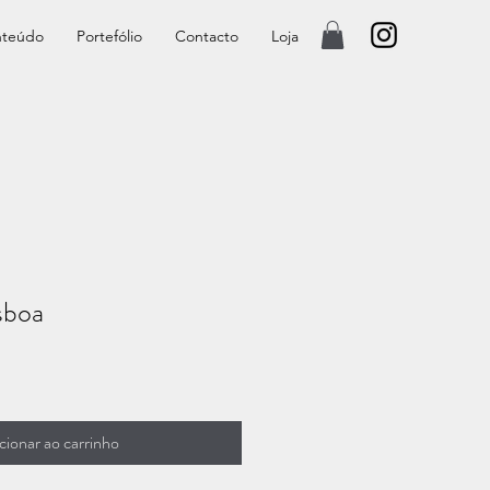
teúdo
Portefólio
Contacto
Loja
sboa
cionar ao carrinho